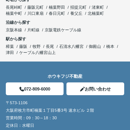
長尾峠町
藤阪元町
楠葉野田
招提元町
渚東町
楠葉中町
川口東扇
春日元町
養父丘
北楠葉町
沿線から探す
京阪本線
片町線
京阪電鉄ケーブル線
駅から探す
樟葉
藤阪
牧野
長尾
石清水八幡宮
御殿山
橋本
津田
ケーブル八幡宮山上
ホウキフジ不動産
072-809-6000
お問い合わせ
〒573-1106
大阪府枚方市町楠葉１丁目5番3号 速水ビル ２階
営業時間：
09：30～18：30
定休日：
水曜日