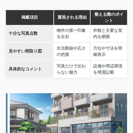
整える際のポイ
掲載項目
重視される理由
ント
物件の第一印象
外観と主要な室
十分な写真点数
を左右
内を網羅
生活動線や広さ
方位や寸法を明
見やすい間取り図
の把握
確表示
写真だけで伝わ
設備や周辺環境
具体的なコメント
らない魅力
を簡潔記載