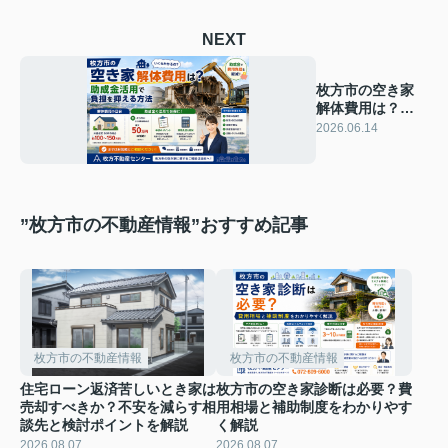
NEXT
枚方市の空き家
解体費用は？助
成金活用で負担
2026.06.14
を抑える方法
”枚方市の不動産情報”おすすめ記事
枚方市の不動産情報
枚方市の不動産情報
住宅ローン返済苦しいとき家は
枚方市の空き家診断は必要？費
売却すべきか？不安を減らす相
用相場と補助制度をわかりやす
談先と検討ポイントを解説
く解説
2026.08.07
2026.08.07