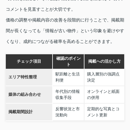
コメントを見直すことが大切です。
価格の調整や掲載内容の改善を段階的に行うことで、掲載期
間が長くなっても「情報が古い物件」という印象を避けやす
くなり、成約につながる確率を高めることができます。
確認のポイン
チェック項目
掲載への活かし方
ト
駅距離と生活
購入層別の強調点
エリア特性整理
利便
決定
年代別の情報
オンラインと紙面
媒体の組み合わせ
収集手段
の併用
反響状況と市
定期的な写真とコ
掲載期間設計
況動向
メント更新