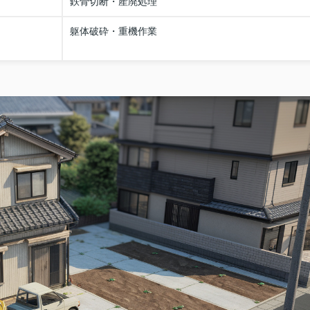
鉄骨切断・産廃処理
躯体破砕・重機作業