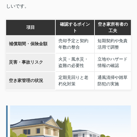
しいです。
確認するポイン
空き家所有者の
項目
ト
工夫
売却予定と契約
短期契約や免責
補償期間・保険金額
年数の整合
活用で調整
火災・風水災・
立地やハザード
災害・事故リスク
盗難の必要性
情報の確認
定期見回りと老
通風清掃や雑草
空き家管理の状況
朽化対策
防犯の実施