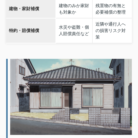
建物のみか家財
残置物の有無と
建物・家財補償
も対象か
必要補償の整理
近隣や通行人へ
水災や盗難・個
特約・賠償補償
の損害リスク対
人賠償責任など
策