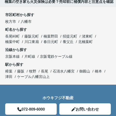
楠葉の空き家も火災保険は必要？売却前に補償内容と注意点を確認
市区町村から探す
枚方市
八幡市
町名から探す
長尾峠町
藤阪元町
楠葉野田
招提元町
渚東町
楠葉中町
川口東扇
春日元町
養父丘
北楠葉町
沿線から探す
京阪本線
片町線
京阪電鉄ケーブル線
駅から探す
樟葉
藤阪
牧野
長尾
石清水八幡宮
御殿山
橋本
津田
ケーブル八幡宮山上
ホウキフジ不動産
072-809-6000
お問い合わせ