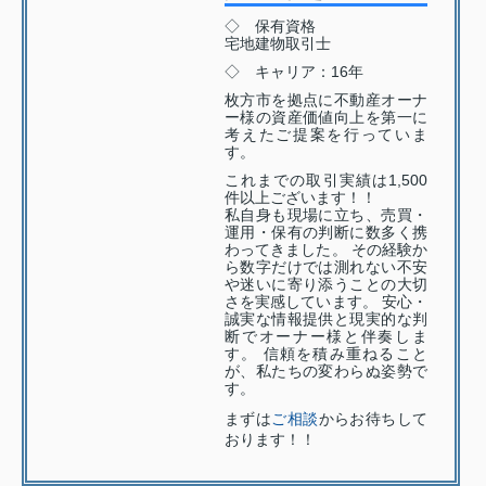
◇ 保有資格
宅地建物取引士
◇ キャリア：16年
枚方市を拠点に不動産オーナ
ー様の資産価値向上を第一に
考えたご提案を行っていま
す。
これまでの取引実績は1,500
件以上ございます！！
私自身も現場に立ち、売買・
運用・保有の判断に数多く携
わってきました。 その経験か
ら数字だけでは測れない不安
や迷いに寄り添うことの大切
さを実感しています。 安心・
誠実な情報提供と現実的な判
断でオーナー様と伴奏しま
す。 信頼を積み重ねること
が、私たちの変わらぬ姿勢で
す。
まずは
ご相談
からお待ちして
おります！！