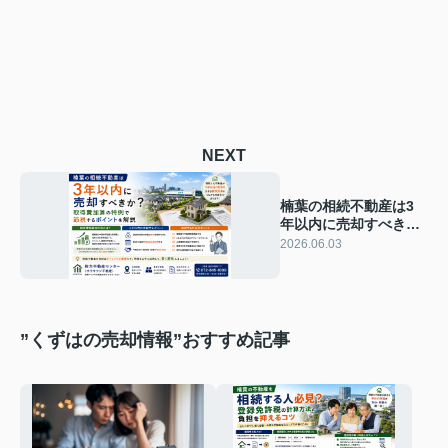
NEXT
楠葉の相続不動産は3
年以内に売却すべき
か？取得費加算の特例
2026.06.03
で節税するポイントを
解説
”くずはの売却情報”おすすめ記事