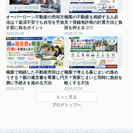
くずはの売却情報
くずはの売却情報
オーバーローン不動産の売却方
楠葉の不動産を相続する人必
法は？返済不安でも自宅を手放
見？登録免許税の計算方法と負
す前に知るポイント
担を抑えるコツ
2026.08.06
2026.07.06
くずはの売却情報
くずはの売却情報
楠葉で相続した不動産売却はど
楠葉で考える墓じまいの進め
うする？親の遺言書を尊重し円
方？実家じまいと同時に負担を
満に手続きを進める方法
軽くする方法
2026.07.05
2026.07.04
もっと見る
ブログトップへ