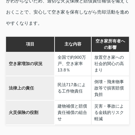
かわからないため、適切な火災保険と賠償責任補償を備えて
おくことで、安心して空き家を保有しながら売却活動を進め
やすくなります。
空き家所有者へ
項目
主な内容
の影響
全国で約900万
放置空き家への
空き家増加の状況
戸、空き家率
社会的関心の高
13.8％
まり
倒壊・飛来物事
民法717条によ
法律上の責任
故等で損害賠償
る工作物責任
負担
建物補償と賠償
災害・事故によ
火災保険の役割
責任補償の組合
る金銭的リスク
せ
軽減