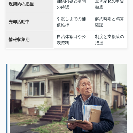
補償内容と期間
空き家化の申告
現契約の把握
の確認
徹底
引渡しまでの補
解約時期と精算
売却活動中
償維持
確認
自治体窓口や公
制度と支援策の
情報収集期
表資料
把握