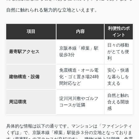
自然に触れられる魅力的な立地といえます。
利便性のポ
項目
内容
イント
日々の移動
京阪本線「樟葉」駅
最寄駅アクセス
がとても便
徒歩3分
利
免震構造・オール電
安心・快適
建物構造・設備
化・ゴミ置き場24時
な暮らしを
間対応など
支える
自然と触れ
淀川河川敷やゴルフ
周辺環境
合える開放
コースが近隣
感
具体的な情報は以下の通りです。マンションは「ファインシティ
くずは」で、京阪本線「樟葉」駅徒歩３分の立地となっておりま