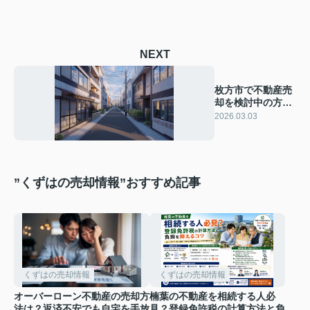
NEXT
枚方市で不動産売
却を検討中の方必
見！評判の会社選
2026.03.03
びと成功のポイン
トをご紹介
”くずはの売却情報”おすすめ記事
くずはの売却情報
くずはの売却情報
オーバーローン不動産の売却方
楠葉の不動産を相続する人必
法は？返済不安でも自宅を手放
見？登録免許税の計算方法と負