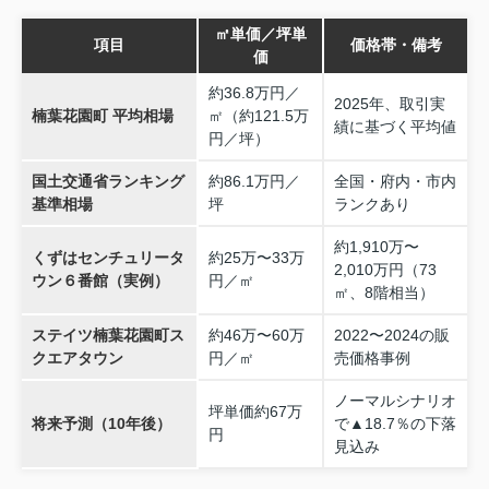
㎡単価／坪単
項目
価格帯・備考
価
約36.8万円／
2025年、取引実
楠葉花園町 平均相場
㎡（約121.5万
績に基づく平均値
円／坪）
国土交通省ランキング
約86.1万円／
全国・府内・市内
基準相場
坪
ランクあり
約1,910万〜
くずはセンチュリータ
約25万〜33万
2,010万円（73
ウン６番館（実例）
円／㎡
㎡、8階相当）
ステイツ楠葉花園町ス
約46万〜60万
2022〜2024の販
クエアタウン
円／㎡
売価格事例
ノーマルシナリオ
坪単価約67万
将来予測（10年後）
で▲18.7％の下落
円
見込み