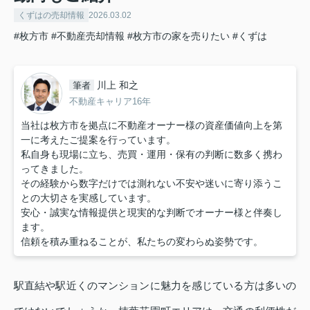
くずはの売却情報
2026.03.02
#枚方市
#不動産売却情報
#枚方市の家を売りたい
#くずは
川上 和之
筆者
不動産キャリア16年
当社は枚方市を拠点に不動産オーナー様の資産価値向上を第
一に考えたご提案を行っています。
私自身も現場に立ち、売買・運用・保有の判断に数多く携わ
ってきました。
その経験から数字だけでは測れない不安や迷いに寄り添うこ
との大切さを実感しています。
安心・誠実な情報提供と現実的な判断でオーナー様と伴奏し
ます。
信頼を積み重ねることが、私たちの変わらぬ姿勢です。
駅直結や駅近くのマンションに魅力を感じている方は多いの