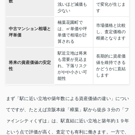
数
浅いほど減価も
で変化が生じま
少ない
す
楠葉花園町で
市場価格と比較
中古マンション相場と
は、㎡単価や坪
し、査定価格の
坪単価
単価で相場が計
根拠となります
算される
駅近立地は将来
長期的に資産価
も需要が見込ま
将来の資産価値の安定
値を維持できる
れ、下落リスク
性
かどうかに直結
がやや小さい可
します
能性
まず「駅に近い立地や築年数による資産価値の違い」につい
てですが、たとえば京阪本線「樟葉」駅から徒歩３分の「フ
ァインシティくずは」は、駅直結に近い立地と築年約１９年
という点で評価が高く、査定でも有利に働きます。一方で、