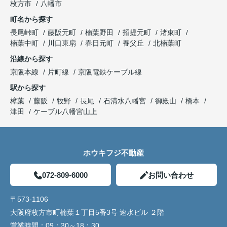
枚方市
八幡市
町名から探す
長尾峠町
藤阪元町
楠葉野田
招提元町
渚東町
楠葉中町
川口東扇
春日元町
養父丘
北楠葉町
沿線から探す
京阪本線
片町線
京阪電鉄ケーブル線
駅から探す
樟葉
藤阪
牧野
長尾
石清水八幡宮
御殿山
橋本
津田
ケーブル八幡宮山上
ホウキフジ不動産
072-809-6000
お問い合わせ
〒573-1106
大阪府枚方市町楠葉１丁目5番3号 速水ビル ２階
営業時間：
09：30～18：30