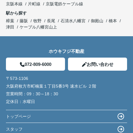
京阪本線
片町線
京阪電鉄ケーブル線
駅から探す
樟葉
藤阪
牧野
長尾
石清水八幡宮
御殿山
橋本
津田
ケーブル八幡宮山上
ホウキフジ不動産
072-809-6000
お問い合わせ
〒573-1106
大阪府枚方市町楠葉１丁目5番3号 速水ビル ２階
営業時間：
09：30～18：30
定休日：
水曜日
トップページ
スタッフ