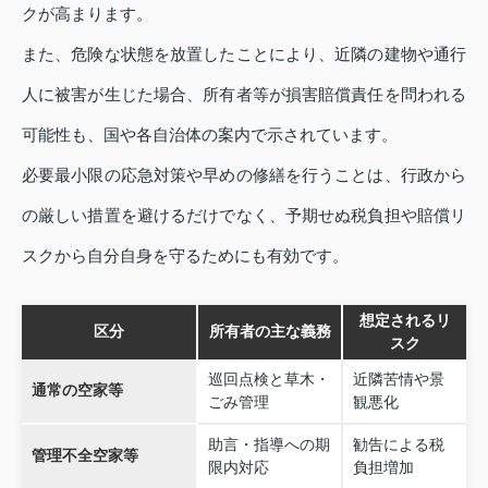
クが高まります。
また、危険な状態を放置したことにより、近隣の建物や通行
人に被害が生じた場合、所有者等が損害賠償責任を問われる
可能性も、国や各自治体の案内で示されています。
必要最小限の応急対策や早めの修繕を行うことは、行政から
の厳しい措置を避けるだけでなく、予期せぬ税負担や賠償リ
スクから自分自身を守るためにも有効です。
想定されるリ
区分
所有者の主な義務
スク
巡回点検と草木・
近隣苦情や景
通常の空家等
ごみ管理
観悪化
助言・指導への期
勧告による税
管理不全空家等
限内対応
負担増加