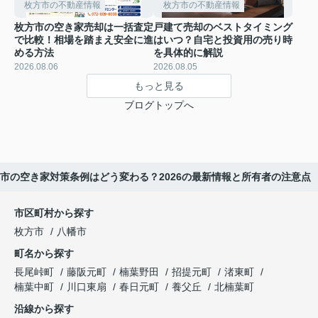
枚方市の不動産情報
枚方市の不動産情報
枚方市の空き家売却は一括査定
戸建て売却のベストタイミング
で比較！相場を踏まえ安全に進
はいつ？自宅と投資用の売り時
める方法
を具体的に解説
2026.08.06
2026.08.05
もっと見る
ブログトップへ
市の空き家対策条例はどう変わる？2026の最新情報と所有者の注意点
市区町村から探す
枚方市
八幡市
町名から探す
長尾峠町
藤阪元町
楠葉野田
招提元町
渚東町
楠葉中町
川口東扇
春日元町
養父丘
北楠葉町
沿線から探す