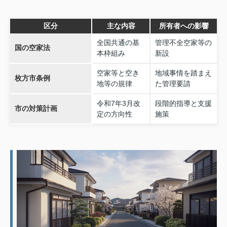
区分
主な内容
所有者への影響
全国共通の基
管理不全空家等の
国の空家法
本枠組み
新設
空家等と空き
地域事情を踏まえ
枚方市条例
地等の規律
た管理要請
令和7年3月改
段階的指導と支援
市の対策計画
定の方向性
施策