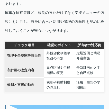
まれます。
慎重な所有者ほど、規制の強化だけでなく支援メニューの内
容にも注目し、自身に合った活用や管理の方向性を早めに検
討しておくことが安心につながります。
チェック項目
確認のポイント
所有者の対応例
外観劣化や雑草
定期巡回と簡易
管理不全空家等該当性
繁茂の有無
修繕実施
重点区域や目標
最新計画の入手
市計画の改定内容
指標の変更
と自己点検
税制や補助制度
活用・除却の早
規制と支援の動向
の見直し
期検討