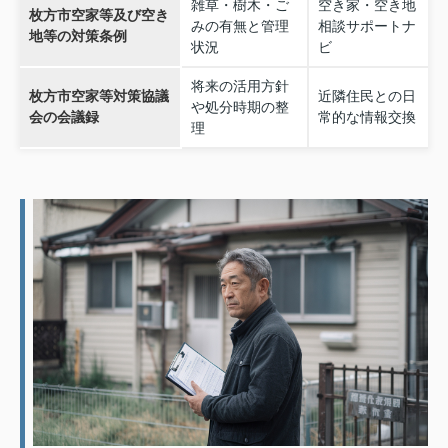
雑草・樹木・ご
空き家・空き地
枚方市空家等及び空き
みの有無と管理
相談サポートナ
地等の対策条例
状況
ビ
将来の活用方針
枚方市空家等対策協議
近隣住民との日
や処分時期の整
会の会議録
常的な情報交換
理