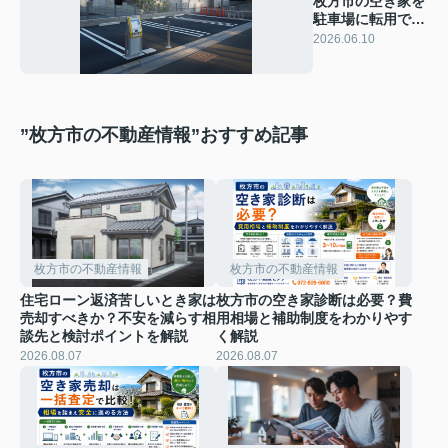
枚方市の空き家を
駐車場に転用でき
る？諦める前に収
2026.06.10
益化の可能性を整
理しよう
”枚方市の不動産情報”おすすめ記事
枚方市の不動産情報
枚方市の不動産情報
住宅ローン返済苦しいとき家は
枚方市の空き家診断は必要？費
売却すべきか？不安を減らす相
用相場と補助制度をわかりやす
談先と検討ポイントを解説
く解説
2026.08.07
2026.08.07