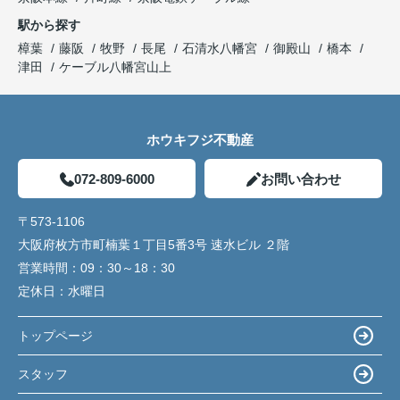
駅から探す
樟葉
藤阪
牧野
長尾
石清水八幡宮
御殿山
橋本
津田
ケーブル八幡宮山上
ホウキフジ不動産
072-809-6000
お問い合わせ
〒573-1106
大阪府枚方市町楠葉１丁目5番3号 速水ビル ２階
営業時間：
09：30～18：30
定休日：
水曜日
トップページ
スタッフ