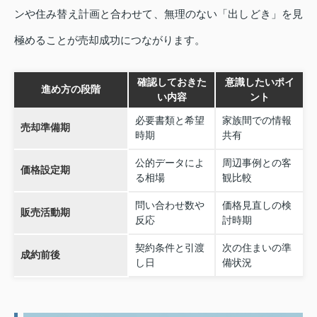
ンや住み替え計画と合わせて、無理のない「出しどき」を見
極めることが売却成功につながります。
確認しておきた
意識したいポイ
進め方の段階
い内容
ント
必要書類と希望
家族間での情報
売却準備期
時期
共有
公的データによ
周辺事例との客
価格設定期
る相場
観比較
問い合わせ数や
価格見直しの検
販売活動期
反応
討時期
契約条件と引渡
次の住まいの準
成約前後
し日
備状況