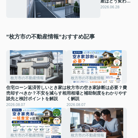
産はどう変わ
る？市場価値と
2026.06.28
2026年の見通
しを解説
”枚方市の不動産情報”おすすめ記事
枚方市の不動産情報
枚方市の不動産情報
住宅ローン返済苦しいとき家は
枚方市の空き家診断は必要？費
売却すべきか？不安を減らす相
用相場と補助制度をわかりやす
談先と検討ポイントを解説
く解説
2026.08.07
2026.08.07
枚方市の不動産情報
枚方市の不動産情報