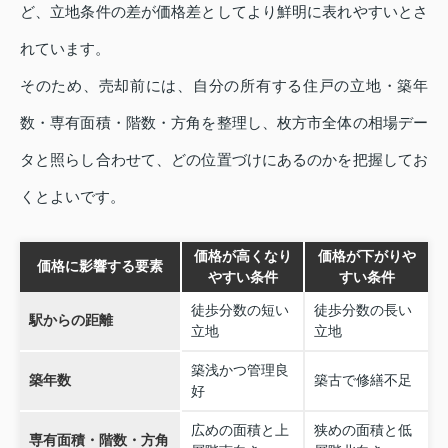
ど、立地条件の差が価格差としてより鮮明に表れやすいとさ
れています。
そのため、売却前には、自分の所有する住戸の立地・築年
数・専有面積・階数・方角を整理し、枚方市全体の相場デー
タと照らし合わせて、どの位置づけにあるのかを把握してお
くとよいです。
価格が高くなり
価格が下がりや
価格に影響する要素
やすい条件
すい条件
徒歩分数の短い
徒歩分数の長い
駅からの距離
立地
立地
築浅かつ管理良
築年数
築古で修繕不足
好
広めの面積と上
狭めの面積と低
専有面積・階数・方角