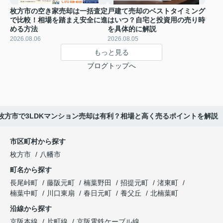
枚方市の空き家売却は一括査定
戸建て売却のベストタイミング
で比較！相場を踏まえ安全に進
はいつ？自宅と投資用の売り時
める方法
を具体的に解説
2026.08.06
2026.08.05
もっと見る
ブログトップへ
枚方市で3LDKマンション売却は有利？相場と高く売るポイントを解説
市区町村から探す
枚方市
八幡市
町名から探す
長尾峠町
藤阪元町
楠葉野田
招提元町
渚東町
楠葉中町
川口東扇
春日元町
養父丘
北楠葉町
沿線から探す
京阪本線
片町線
京阪電鉄ケーブル線