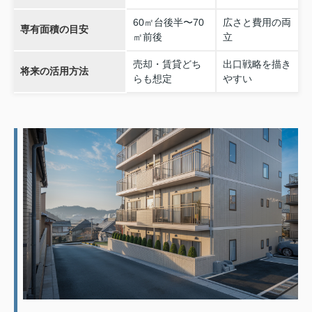
60㎡台後半〜70
広さと費用の両
専有面積の目安
㎡前後
立
売却・賃貸どち
出口戦略を描き
将来の活用方法
らも想定
やすい