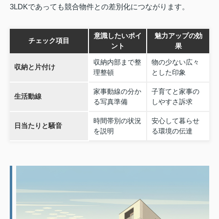
3LDKであっても競合物件との差別化につながります。
意識したいポイ
魅力アップの効
チェック項目
ント
果
収納内部まで整
物の少ない広々
収納と片付け
理整頓
とした印象
家事動線の分か
子育てと家事の
生活動線
る写真準備
しやすさ訴求
時間帯別の状況
安心して暮らせ
日当たりと騒音
を説明
る環境の伝達