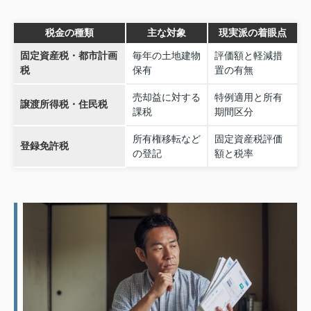
税金の種類
主な対象
現実派の着眼点
固定資産税・都市計画
毎年の土地建物
評価額と軽減措
税
保有
置の有無
売却益に対する
特例適用と所有
譲渡所得税・住民税
課税
期間区分
所有権移転など
固定資産税評価
登録免許税
の登記
額と税率