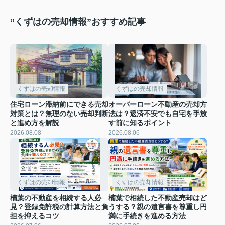
”くずはの売却情報”おすすめ記事
くずはの売却情報
くずはの売却情報
住宅ローン滞納前にできる売却
オーバーローン不動産の売却方
対策とは？無理のない売却判断
法は？返済不安でも自宅を手放
と進め方を解説
す前に知るポイント
2026.08.08
2026.08.06
くずはの売却情報
くずはの売却情報
楠葉の不動産を相続する人必
楠葉で相続した不動産売却はど
見？登録免許税の計算方法と負
うする？親の遺言書を尊重し円
担を抑えるコツ
満に手続きを進める方法