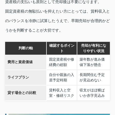
資産税の支払いも原則として売却後は不要になります。
固定資産税の無駄払いを抑えたい方にとっては、賃料収入と
のバランスを冷静に試算したうえで、早期売却が合理的かど
うかを判断することが大切です。
確認するポイン
売却が有利にな
判断の軸
ト
りやすい状況
固定資産税や修
築年数が進み価
費用と資産価値
繕費の総額
値下落が懸念
自分や親族の入
長期間住む予定
ライフプラン
居予定時期
が見込めない
賃料収入と空
収支がほぼ横ば
貸す場合との比較
室・修繕リスク
いか赤字見込み