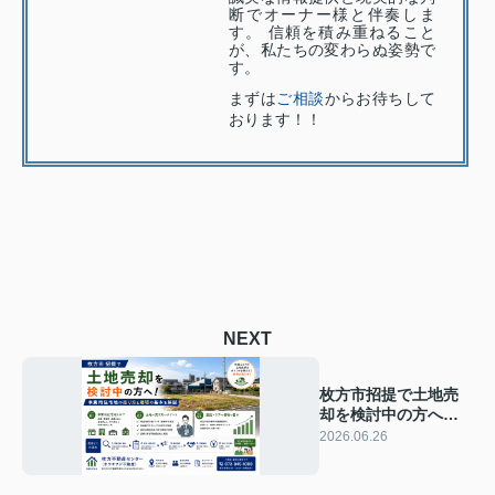
断でオーナー様と伴奏しま
す。 信頼を積み重ねること
が、私たちの変わらぬ姿勢で
す。
まずは
ご相談
からお待ちして
おります！！
NEXT
枚方市招提で土地売
却を検討中の方へ！
事業用住宅地の売り
2026.06.26
方と相場の基本を解
説