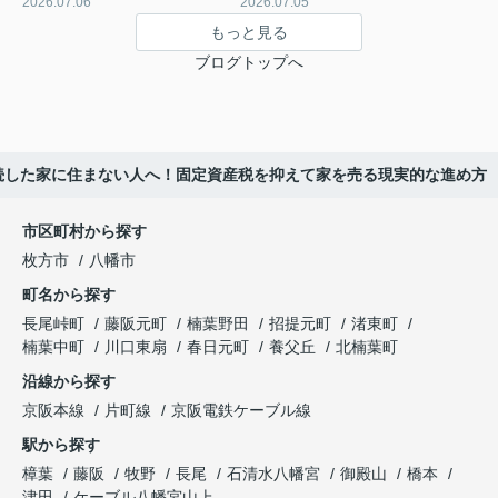
2026.07.06
2026.07.05
もっと見る
ブログトップへ
続した家に住まない人へ！固定資産税を抑えて家を売る現実的な進め方
市区町村から探す
枚方市
八幡市
町名から探す
長尾峠町
藤阪元町
楠葉野田
招提元町
渚東町
楠葉中町
川口東扇
春日元町
養父丘
北楠葉町
沿線から探す
京阪本線
片町線
京阪電鉄ケーブル線
駅から探す
樟葉
藤阪
牧野
長尾
石清水八幡宮
御殿山
橋本
津田
ケーブル八幡宮山上