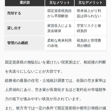
選択肢
主なメリット
主なデメリット
固定資産税負担
将来値上がり利
売却する
から早期解放
益は得られない
家賃収入による
空室リスクと修
貸し出す
資金確保
繕負担
柔軟な将来利用
税負担と管理費
管理のみ継続
の余地
用が継続
固定資産税の無駄払いを避けたい現実派ほど、相続後の判断
を先送りにしないことが大切です。
総務省の最新の住宅・土地統計調査では、全国の空き家率は
上昇傾向にあり、空き家が長期化するほど老朽化や市場競争
力の低下が進みやすい状況が示されています。
また、枚方市では一定の条件で固定資産税や都市計画税の減