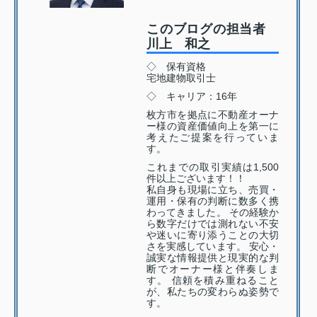
このブログの担当者
川上 和之
◇ 保有資格
宅地建物取引士
◇ キャリア：16年
枚方市を拠点に不動産オーナ
ー様の資産価値向上を第一に
考えたご提案を行っていま
す。
これまでの取引実績は1,500
件以上ございます！！
私自身も現場に立ち、売買・
運用・保有の判断に数多く携
わってきました。 その経験か
ら数字だけでは測れない不安
や迷いに寄り添うことの大切
さを実感しています。 安心・
誠実な情報提供と現実的な判
断でオーナー様と伴奏しま
す。 信頼を積み重ねること
が、私たちの変わらぬ姿勢で
す。