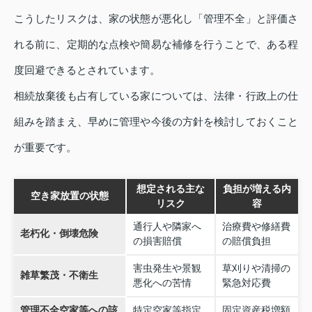
こうしたリスクは、家の状態が悪化し「管理不全」と評価さ
れる前に、定期的な点検や簡易な補修を行うことで、ある程
度回避できるとされています。
相続放棄後も占有している家については、法律・行政上の仕
組みを踏まえ、早めに管理や今後の方針を検討しておくこと
が重要です。
想定される主な
負担が増える内
空き家放置の状態
リスク
容
通行人や隣家へ
治療費や修繕費
老朽化・倒壊危険
の損害賠償
の賠償負担
害虫発生や景観
草刈りや清掃の
雑草繁茂・不衛生
悪化への苦情
緊急対応費
管理不全空家等への該
特定空家等指定
固定資産税増額