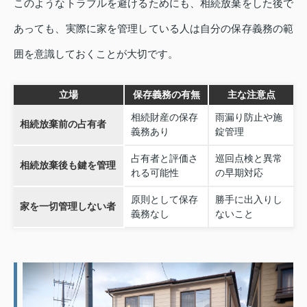
このようなトラブルを避けるためにも、相続放棄をした後で
あっても、実際に家を管理している人は自分の保存義務の範
囲を意識しておくことが大切です。
立場
保存義務の有無
主な注意点
相続財産の保存
雨漏り防止や施
相続放棄前の占有者
義務あり
錠管理
占有者と評価さ
巡回点検と異常
相続放棄後も鍵を管理
れる可能性
の早期対応
原則として保存
勝手に出入りし
家を一切管理しない者
義務なし
ないこと