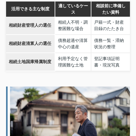
適しているケー
相談前に準備し
活用できる主な制度
ス
たい資料
相続人不明・調
戸籍一式・財産
相続財産管理人の選任
整困難な場合
目録のたたき台
債務超過や清算
債務一覧・滞納
相続財産清算人の選任
中心の遺産
状況の整理
利用予定なく管
登記事項証明
相続土地国庫帰属制度
理困難な土地
書・現況写真