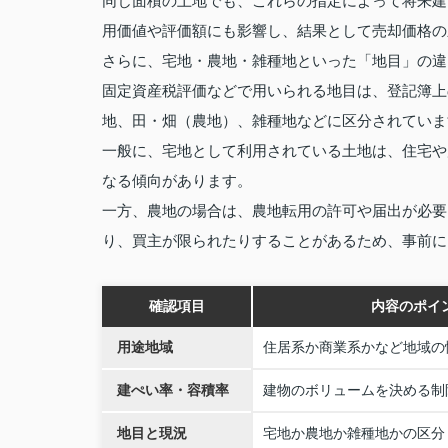
同じ面積の土地でも、これらの指定によって将来建
用価値や評価額にも影響し、結果として売却価格の
さらに、宅地・農地・雑種地といった「地目」の違
固定資産税評価などで用いられる地目は、登記簿上
地、田・畑（農地）、雑種地などに区分されていま
一般に、宅地として利用されている土地は、住宅や
なる傾向があります。
一方、農地の場合は、農地転用の許可や届出が必要
り、買主が限られたりすることがあるため、事前に
確認項目
内容のポイ
用途地域
住居系か商業系かなど地域の
建ぺい率・容積率
建物のボリュームを決める制
地目と現況
宅地か農地か雑種地かの区分