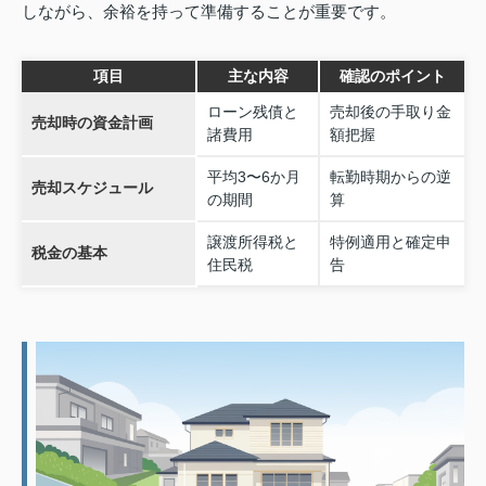
しながら、余裕を持って準備することが重要です。
項目
主な内容
確認のポイント
ローン残債と
売却後の手取り金
売却時の資金計画
諸費用
額把握
平均3〜6か月
転勤時期からの逆
売却スケジュール
の期間
算
譲渡所得税と
特例適用と確定申
税金の基本
住民税
告