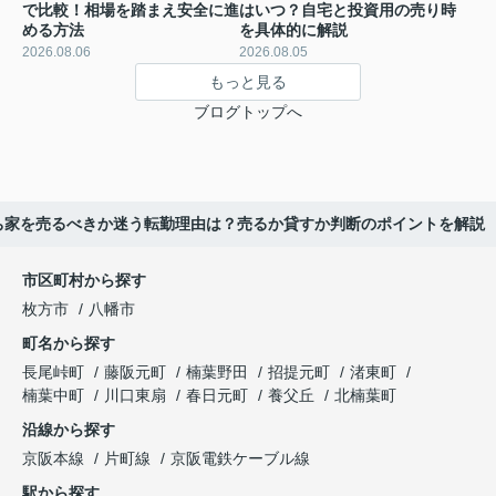
で比較！相場を踏まえ安全に進
はいつ？自宅と投資用の売り時
める方法
を具体的に解説
2026.08.06
2026.08.05
もっと見る
ブログトップへ
ち家を売るべきか迷う転勤理由は？売るか貸すか判断のポイントを解説
市区町村から探す
枚方市
八幡市
町名から探す
長尾峠町
藤阪元町
楠葉野田
招提元町
渚東町
楠葉中町
川口東扇
春日元町
養父丘
北楠葉町
沿線から探す
京阪本線
片町線
京阪電鉄ケーブル線
駅から探す