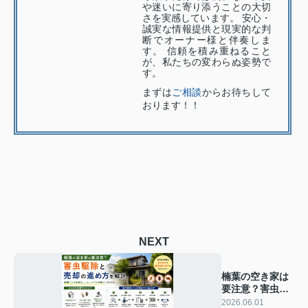
や迷いに寄り添うことの大切
さを実感しています。 安心・
誠実な情報提供と現実的な判
断でオーナー様と伴奏しま
す。 信頼を積み重ねること
が、私たちの変わらぬ姿勢で
す。
まずは
ご相談
からお待ちして
おります！！
NEXT
楠葉の空き家は
要注意？害虫駆
除と売却の進め
2026.06.01