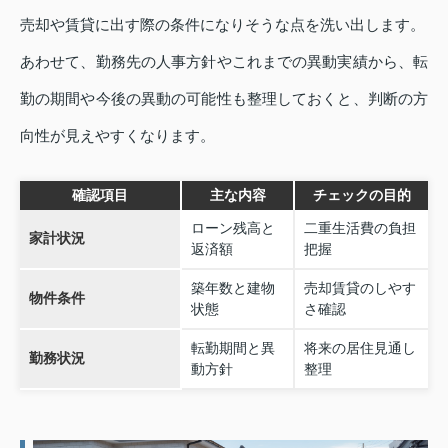
売却や賃貸に出す際の条件になりそうな点を洗い出します。
あわせて、勤務先の人事方針やこれまでの異動実績から、転
勤の期間や今後の異動の可能性も整理しておくと、判断の方
向性が見えやすくなります。
確認項目
主な内容
チェックの目的
ローン残高と
二重生活費の負担
家計状況
返済額
把握
築年数と建物
売却賃貸のしやす
物件条件
状態
さ確認
転勤期間と異
将来の居住見通し
勤務状況
動方針
整理