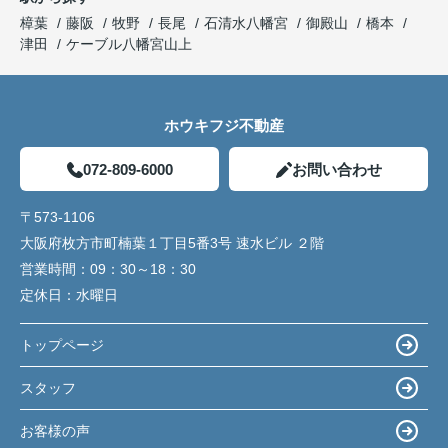
樟葉
藤阪
牧野
長尾
石清水八幡宮
御殿山
橋本
津田
ケーブル八幡宮山上
ホウキフジ不動産
072-809-6000
お問い合わせ
〒573-1106
大阪府枚方市町楠葉１丁目5番3号 速水ビル ２階
営業時間：
09：30～18：30
定休日：
水曜日
トップページ
スタッフ
お客様の声