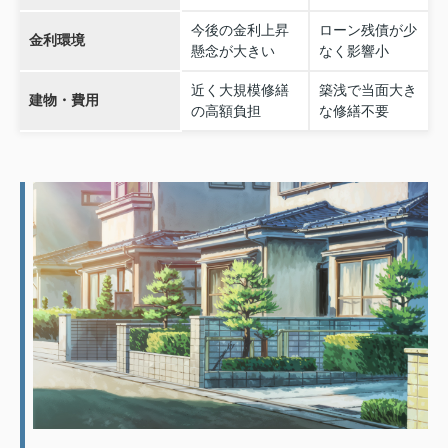
今後の金利上昇
ローン残債が少
金利環境
懸念が大きい
なく影響小
近く大規模修繕
築浅で当面大き
建物・費用
の高額負担
な修繕不要