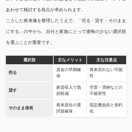
あわせて検討する視点が求められます。
こうした将来像を整理したうえで、「売る・貸す・そのまま
にする」の中から、自分と家族にとって後悔の少ない選択肢
を選ぶことが重要です。
選択肢
主なメリット
主な注意点
資金の早期確
将来戻れない可能
売る
保
性
家賃収入で負
空室・滞納などの
貸す
担軽減
不確実性
将来居住の選
固定費負担と老朽
そのまま保有
択肢確保
化