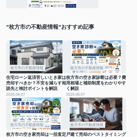
方を解説
”枚方市の不動産情報”おすすめ記事
枚方市の不動産情報
枚方市の不動産情報
住宅ローン返済苦しいとき家は
枚方市の空き家診断は必要？費
売却すべきか？不安を減らす相
用相場と補助制度をわかりやす
談先と検討ポイントを解説
く解説
2026.08.07
2026.08.07
枚方市の不動産情報
枚方市の不動産情報
枚方市の空き家売却は一括査定
戸建て売却のベストタイミング