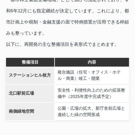
和6年12月にも指定継続が決定しています。これにより、都
市計画上や税制・金融支援の面で特例措置が活用できる枠組
みも整っています。
以下に、再開発の主な整備項目を表形式でまとめます。
整備項目
内容
複合施設（住宅・オフィス・ホテ
ステーションヒル枚方
ル・商業）竣工・開業
安全性・利便性向上のための拡張整
北口駅前広場
備中（2025年度中完成予定）
公園・広場の拡大、新庁舎前広場と
南側緑地空間
連続した緑の空間形成