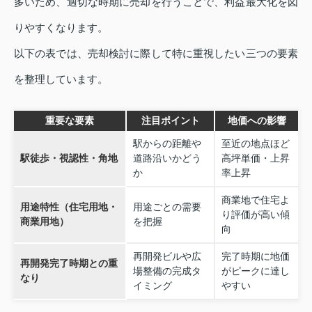
多いため、適切な時期に売却を行うことで、利益最大化を図
りやすくなります。
以下の表では、売却検討に際して特に重視したい三つの要素
を整理しています。
重要な要素
注目ポイント
地価への影響
駅からの距離や
至近の地点ほど
駅徒歩・視認性・角地
道路沿いかどう
高坪単価・上昇
か
率上昇
商業地で住宅よ
用途特性（住宅用地・
用途ごとの需要
り評価が高い傾
商業用地）
を把握
向
再開発ビルや広
完了時期に地価
再開発完了時期との重
場整備の完成タ
がピークに達し
なり
イミング
やすい