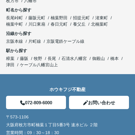
枚方市
八幡市
町名から探す
長尾峠町
藤阪元町
楠葉野田
招提元町
渚東町
楠葉中町
川口東扇
春日元町
養父丘
北楠葉町
沿線から探す
京阪本線
片町線
京阪電鉄ケーブル線
駅から探す
樟葉
藤阪
牧野
長尾
石清水八幡宮
御殿山
橋本
津田
ケーブル八幡宮山上
ホウキフジ不動産
072-809-6000
お問い合わせ
〒573-1106
大阪府枚方市町楠葉１丁目5番3号 速水ビル ２階
営業時間：
09：30～18：30