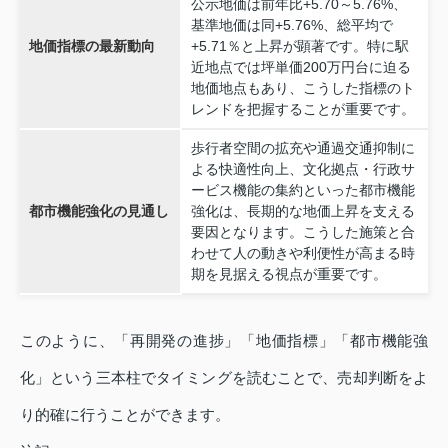
公示地価は前年比+5.70～5.76%、
基準地価は同+5.76%、総平均で
地価指標の最新動向
+5.71％と上昇が顕著です。特に駅
近地点では坪単価200万円台に迫る
地価地点もあり、こうした指標のト
レンドを把握することが重要です。
歩行者空間の拡充や通過交通抑制に
よる快適性向上、文化拠点・行政サ
ービス機能の集約といった都市機能
都市機能強化の見通し
強化は、長期的な地価上昇を支える
要因となります。こうした施策と合
わせて人の動きや利便性が高まる時
期を見据える視点が重要です。
このように、「再開発の進捗」「地価指標」「都市機能強
化」という三本柱でタイミングを読むことで、売却判断をよ
り的確に行うことができます。