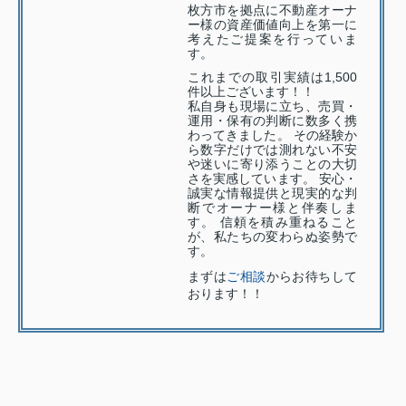
枚方市を拠点に不動産オーナ
ー様の資産価値向上を第一に
考えたご提案を行っていま
す。
これまでの取引実績は1,500
件以上ございます！！
私自身も現場に立ち、売買・
運用・保有の判断に数多く携
わってきました。 その経験か
ら数字だけでは測れない不安
や迷いに寄り添うことの大切
さを実感しています。 安心・
誠実な情報提供と現実的な判
断でオーナー様と伴奏しま
す。 信頼を積み重ねること
が、私たちの変わらぬ姿勢で
す。
まずは
ご相談
からお待ちして
おります！！