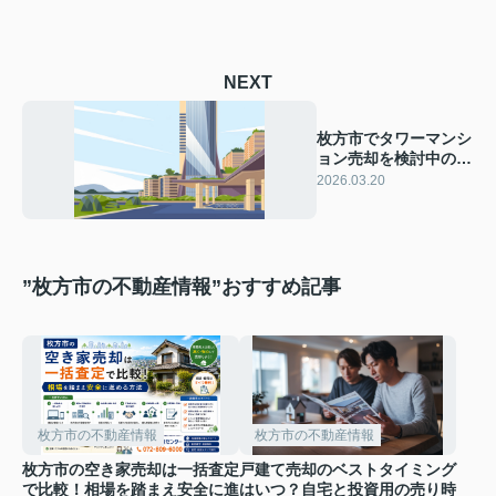
NEXT
枚方市でタワーマンシ
ョン売却を検討中の方
必見！高値で売るため
2026.03.20
のポイントを解説
”枚方市の不動産情報”おすすめ記事
枚方市の不動産情報
枚方市の不動産情報
枚方市の空き家売却は一括査定
戸建て売却のベストタイミング
で比較！相場を踏まえ安全に進
はいつ？自宅と投資用の売り時