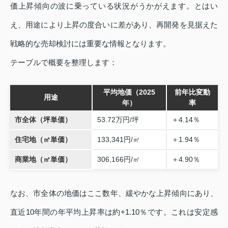
価上昇傾向の波に乗っている状況がうかがえます。とはい
え、用途により上昇の度合いに差があり、再開発を見据えた
戦略的な売却検討には重要な情報となります。
テーブルで概要を整理します：
平均地価（2025
前年比変動
用途
年）
率
市全体（坪単価）
53.72万円/坪
＋4.14％
住宅地（㎡単価）
133,341円/㎡
＋1.94％
商業地（㎡単価）
306,166円/㎡
＋4.90％
なお、市全体の地価はここ数年、緩やかな上昇傾向にあり、
直近10年間の年平均上昇率は約+1.10％です。これは安定感