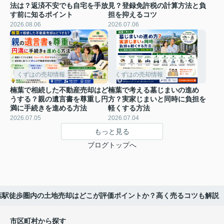
法は？返済不安でも自宅を手放
見？登録免許税の計算方法と負
す前に知るポイント
担を抑えるコツ
2026.08.06
2026.07.06
くずはの売却情報
くずはの売却情報
楠葉で相続した不動産売却はど
楠葉で考える墓じまいの進め
うする？親の遺言書を尊重し円
方？実家じまいと同時に負担を
満に手続きを進める方法
軽くする方法
2026.07.05
2026.07.04
もっと見る
ブログトップへ
葉駅徒歩圏内の土地売却はどこが評価ポイントか？高く売るコツも解説
市区町村から探す