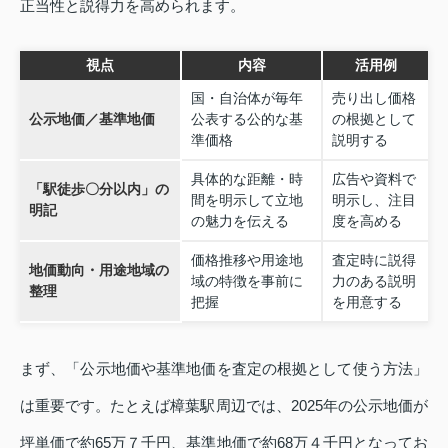
正当性と説得力を高められます。
視点
内容
活用例
国・自治体が毎年
売り出し価格
公示地価／基準地価
公表する公的な基
の根拠として
準価格
説明する
具体的な距離・時
広告や資料で
「駅徒歩〇分以内」の
間を明示して立地
明示し、注目
明記
の魅力を伝える
度を高める
価格推移や用途地
査定時に説得
地価動向・用途地域の
域の特徴を事前に
力のある説明
整理
把握
を用意する
まず、「公示地価や基準地価を査定の根拠として使う方法」
は重要です。たとえば樟葉駅周辺では、2025年の公示地価が
坪単価で約65万７千円、基準地価で約68万４千円となってお