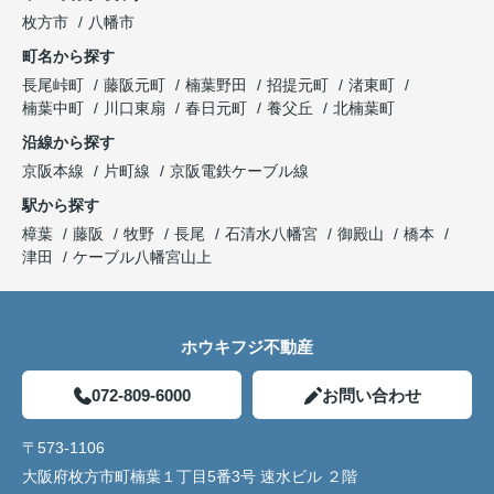
枚方市
八幡市
町名から探す
長尾峠町
藤阪元町
楠葉野田
招提元町
渚東町
楠葉中町
川口東扇
春日元町
養父丘
北楠葉町
沿線から探す
京阪本線
片町線
京阪電鉄ケーブル線
駅から探す
樟葉
藤阪
牧野
長尾
石清水八幡宮
御殿山
橋本
津田
ケーブル八幡宮山上
ホウキフジ不動産
072-809-6000
お問い合わせ
〒573-1106
大阪府枚方市町楠葉１丁目5番3号 速水ビル ２階