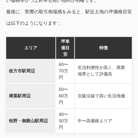
い価格帯かつ上昇率も高い傾向が明確です。
最後に、実際の取引相場感をみると、駅近土地の坪価格目安
は以下のようになります：
坪単
エリア
価目
特徴
安
60〜
生活利便性が高く、商業
枚方市駅周辺
70万
地帯として評価高
円
50〜
樟葉駅周辺
60万
京阪沿線で高い生活地価
円
40〜
牧野・御殿山駅周辺
50万
中〜高価格エリア
円