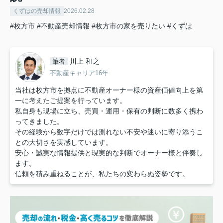
くずはの売却情報
2026.02.28
#枚方市
#不動産売却情報
#枚方市の家を売りたい
#くずは
川上 和之
筆者
不動産キャリア16年
当社は枚方市を拠点に不動産オーナー様の資産価値向上を第
一に考えたご提案を行っています。
私自身も現場に立ち、売買・運用・保有の判断に数多く携わ
ってきました。
その経験から数字だけでは測れない不安や迷いに寄り添うこ
との大切さを実感しています。
安心・誠実な情報提供と現実的な判断でオーナー様と伴奏し
ます。
信頼を積み重ねることが、私たちの変わらぬ姿勢です。