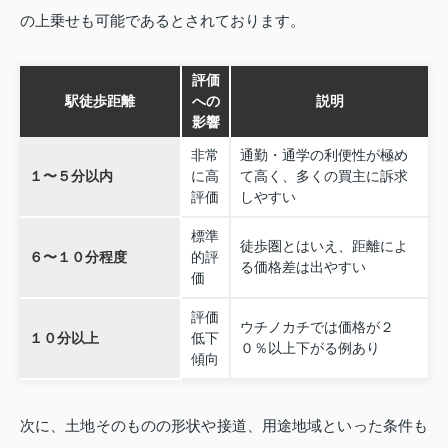
の上乗せも可能であるとされております。
評価
駅徒歩距離
への
説明
影響
非常
通勤・通学の利便性が極め
１〜５分以内
に高
て高く、多くの買主に訴求
評価
しやすい
標準
徒歩圏とはいえ、距離によ
６〜１０分程度
的評
る価格差は出やすい
価
評価
ウチノカチでは価格が２
１０分以上
低下
０％以上下がる例あり
傾向
次に、土地そのものの形状や接道、用途地域といった条件も