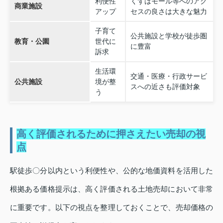
利便性
くずはモール等へのアク
商業施設
アップ
セスの良さは大きな魅力
子育て
公共施設と学校が徒歩圏
教育・公園
世代に
に豊富
訴求
生活環
交通・医療・行政サービ
公共施設
境が整
スへの近さも評価対象
う
高く評価されるために押さえたい売却の視
点
駅徒歩〇分以内という利便性や、公的な地価資料を活用した
根拠ある価格提示は、高く評価される土地売却において非常
に重要です。以下の視点を整理しておくことで、売却価格の