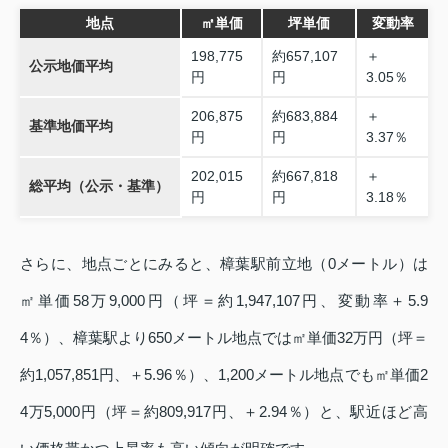
地点
㎡単価
坪単価
変動率
198,775
約657,107
＋
公示地価平均
円
円
3.05％
206,875
約683,884
＋
基準地価平均
円
円
3.37％
202,015
約667,818
＋
総平均（公示・基準）
円
円
3.18％
さらに、地点ごとにみると、樟葉駅前立地（0メートル）は
㎡単価58万9,000円（坪＝約1,947,107円、変動率＋5.9
4％）、樟葉駅より650メートル地点では㎡単価32万円（坪＝
約1,057,851円、＋5.96％）、1,200メートル地点でも㎡単価2
4万5,000円（坪＝約809,917円、＋2.94％）と、駅近ほど高