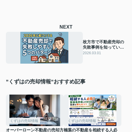
NEXT
枚方市で不動産売却の
失敗事例を知っていま
すか？売主が注意すべ
2026.03.01
き落とし穴も解説
”くずはの売却情報”おすすめ記事
くずはの売却情報
くずはの売却情報
オーバーローン不動産の売却方
楠葉の不動産を相続する人必