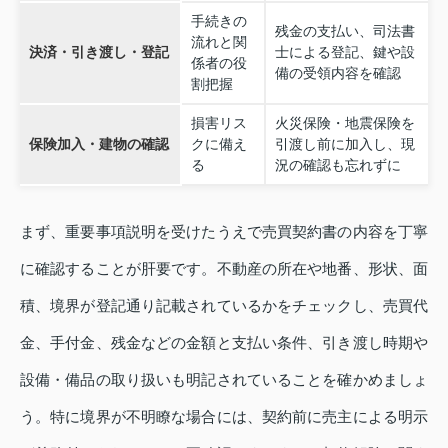
手続きの
残金の支払い、司法書
流れと関
決済・引き渡し・登記
士による登記、鍵や設
係者の役
備の受領内容を確認
割把握
損害リス
火災保険・地震保険を
保険加入・建物の確認
クに備え
引渡し前に加入し、現
る
況の確認も忘れずに
まず、重要事項説明を受けたうえで売買契約書の内容を丁寧
に確認することが肝要です。不動産の所在や地番、形状、面
積、境界が登記通り記載されているかをチェックし、売買代
金、手付金、残金などの金額と支払い条件、引き渡し時期や
設備・備品の取り扱いも明記されていることを確かめましょ
う。特に境界が不明瞭な場合には、契約前に売主による明示