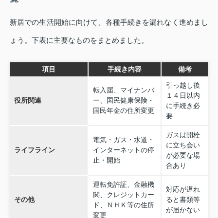
新居での生活開始に向けて、各種手続きを漏れなく進めまし
ょう。下表に主要なものをまとめました。
項目
手続き内容
備考
引っ越し後
転入届、マイナンバ
１４日以内
役所関連
ー、国民健康保険・
に手続き必
国民年金の住所変更
要
ガスは開栓
電気・ガス・水道・
に立ち会い
ライフライン
インターネットの停
が必要な場
止・開始
合あり
運転免許証、金融機
対応が遅れ
関、クレジットカー
その他
ると書類等
ド、ＮＨＫ等の住所
が届かない
変更