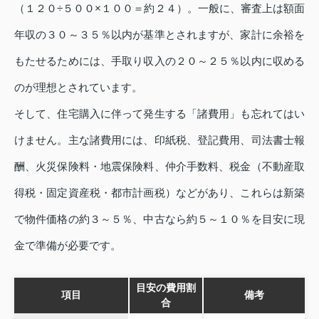
（１２０÷５００×１００＝約２４）。一般に、審査上は額面
年収の３０～３５％以内が基準とされますが、家計に余裕を
もたせるためには、手取り収入の２０～２５％以内に収める
のが理想とされています。
そして、住宅購入に伴って発生する「諸費用」も忘れてはい
けません。主な諸費用には、印紙税、登記費用、司法書士報
酬、火災保険料・地震保険料、仲介手数料、税金（不動産取
得税・固定資産税・都市計画税）などがあり、これらは新築
で物件価格の約３～５％、中古なら約５～１０％を目安に現
金で準備が必要です。
目安の費用割
項目
備考
合