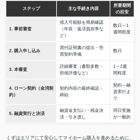
所要期間
ステップ
主な手続き内容
の目安
借入可能額を簡易確認
数日～1
1. 事前審査
（年収・返済負担率な
週間程度
ど）
買付証明書の提出・売
2. 購入申し込み
数日
買契約準備
詳細審査（書類多数・
1～2週
3. 本審査
担保評価など）
間程度
契約～融
4. ローン契約（金消契
契約内容の最終確認・
資実行ま
約）
締結
で
融資金支払い・残金決
同日実施
5. 融資実行と決済
済・引き渡し
が一般的
くずはエリアにて安心してマイホーム購入を進めるために、