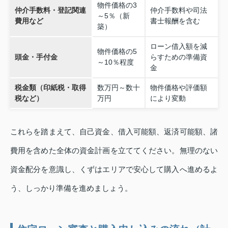
物件価格の3
仲介手数料・登記関連
仲介手数料や司法
～5％（新
費用など
書士報酬を含む
築）
ローン借入額を減
物件価格の5
頭金・手付金
らすための準備資
～10％程度
金
税金類（印紙税・取得
数万円～数十
物件価格や評価額
税など）
万円
により変動
これらを踏まえて、自己資金、借入可能額、返済可能額、諸
費用を含めた全体の資金計画を立ててください。無理のない
資金配分を意識し、くずはエリアで安心して購入へ進めるよ
う、しっかり準備を進めましょう。