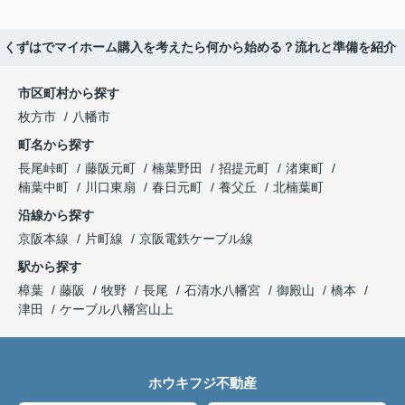
くずはでマイホーム購入を考えたら何から始める？流れと準備を紹介
市区町村から探す
枚方市
八幡市
町名から探す
長尾峠町
藤阪元町
楠葉野田
招提元町
渚東町
楠葉中町
川口東扇
春日元町
養父丘
北楠葉町
沿線から探す
京阪本線
片町線
京阪電鉄ケーブル線
駅から探す
樟葉
藤阪
牧野
長尾
石清水八幡宮
御殿山
橋本
津田
ケーブル八幡宮山上
ホウキフジ不動産